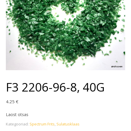
F3 2206-96-8, 40G
4.25
€
Laost otsas
Kategooriad:
Spectrum Frits
,
Sulatusklaas