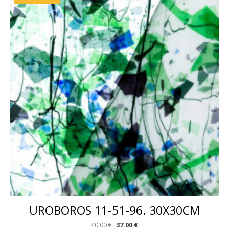
UROBOROS 11-51-96. 30X30CM
Algne hind oli: 40.00 €.
Praegune hind on: 37.00 €.
40.00
€
37.00
€