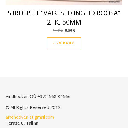
SIIRDEPILT “VÄIKESED INGLID ROOSA”
2TK, 50MM
Algne hind oli: 1.40 €.
Praegune hind on: 0.50 €.
1.40
€
0.50
€
LISA KORVI
Aindhooven OÜ
+372 568 34566
© All Rights Reserved 2012
aindhooven ät gmail.com
Terase 8, Tallinn