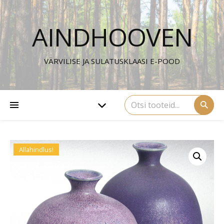
AINDHOOVEN
VÄRVILISE JA SULATUSKLAASI E-POOD
⚲
Allahindlus!