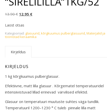
“SIRELILILLA”1KG/52
Algne hind oli: 13.90 €.
Praegune hind on: 12.95 €.
13.90
€
12.95
€
Laost otsas
Kategooriad:
glasuurid
,
kõrgkuumus pulberglasuurid
,
Materjalid ja
tööriistad keraamika
Kirjeldus
KIRJELDUS
1 kg kõrgkuumus pulberglasuur.
Efektiivne, matt lilla glasuur . Kõrgematel temperatuuridel
intensiivistuvad lillad erinevad värvilised efektid.
Glasuur on temperatuuri muutuste suhtes väga tundlik.
Temperatuuril 1200–1230 ° C tuleb pinnale lilla matt