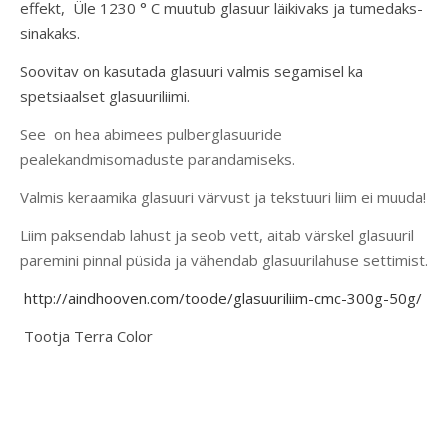
effekt, Üle 1230 ° C muutub glasuur läikivaks ja tumedaks-
sinakaks.
Soovitav on kasutada glasuuri valmis segamisel ka
spetsiaalset glasuuriliimi.
See on hea abimees pulberglasuuride
pealekandmisomaduste parandamiseks.
Valmis keraamika glasuuri värvust ja tekstuuri liim ei muuda!
Liim paksendab lahust ja seob vett, aitab värskel glasuuril
paremini pinnal püsida ja vähendab glasuurilahuse settimist.
http://aindhooven.com/toode/glasuuriliim-cmc-300g-50g/
Tootja Terra Color